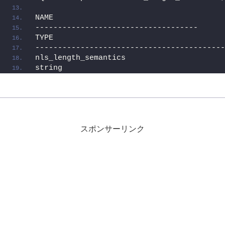
NAME
------------------------------------
TYPE                                      
------------------------------------------
nls_length_semantics
string                                    
スポンサーリンク