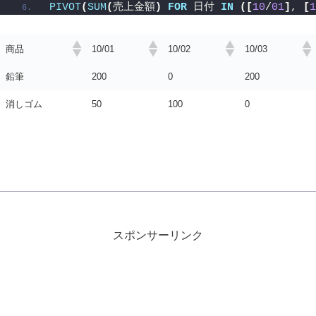
PIVOT
(
SUM
(
売上金額
)
FOR
 日付 
IN
([
10
/
01
]
, 
[
1
商品
10/01
10/02
10/03
鉛筆
200
0
200
消しゴム
50
100
0
スポンサーリンク