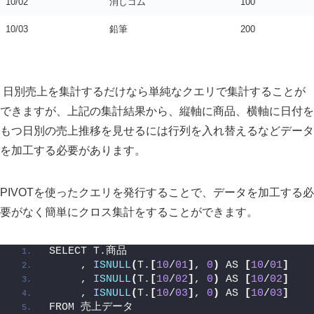
10/02
消しゴム
100
10/03
鉛筆
200
日別売上を集計するだけなら単純なクエリで集計することが
できますが、上記の集計結果から、縦軸に商品、横軸に日付を
もつ日別の売上推移を見せるには行列を入れ替えるなどデータ
を加工する必要があります。
PIVOTを使ったクエリを発行することで、データを加工する必
要がなく簡単にクロス集計をすることができます。
SELECT T.商品
     , 
ISNULL
(
T.
[
10
/
01
]
, 
0
)
 AS 
[
10
/
01
]
     , 
ISNULL
(
T.
[
10
/
02
]
, 
0
)
 AS 
[
10
/
02
]
     , 
ISNULL
(
T.
[
10
/
03
]
, 
0
)
 AS 
[
10
/
03
]
FROM 売上データ