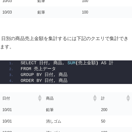
10/03
鉛筆
100
10/03
鉛筆
100
日別の商品売上金額を集計するには下記のクエリで集計でき
ます。
SELECT 日付, 商品, 
SUM
(
売上金額
)
 AS 計
FROM 売上データ
GROUP BY 日付, 商品
ORDER BY 日付, 商品
日付
商品
計
10/01
鉛筆
200
10/01
消しゴム
50