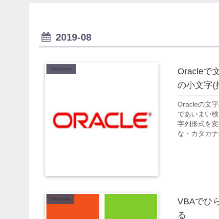
2019-08
Database
Oracl
の小文字(
Oracle
であいまい検
字列形式を変
な・カタカナの
で変換してい
Windows
VBAでひ
る