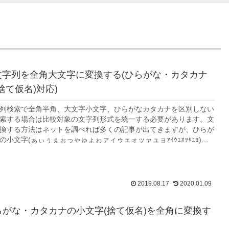
eで文字列を全角大文字に変換する(ひらがな・カタカナ
捨て仮名)対応)
の文字列検索で全角半角、大文字小文字、ひらがなカタカナを区別しない
索する場合は比較対象の文字列形式を統一する必要があります。文
換する方法はネットを調べれば多くの記事が出てきますが、ひらが
小文字(ぁぃぅぇぉっゃゅょゎァィゥェォッャュョｧｨｩｪｫｯｬｭｮ)ま
る記事が無かったのでここ...
2019.08.17
2020.01.09
らがな・カタカナの小文字(捨て仮名)を全角に変換す