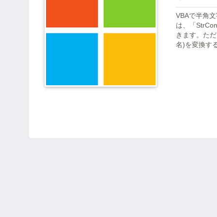
VBAで半角
は、「Str
きます。ただ
名)を変換す
て仮名)を全