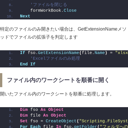
'ファイルを閉じる 
    formWorkBook.
Close
Next
特定のファイルのみ開きたい場合は、GetExtensionNameメソ
ッドでファイルの拡張子を判定します
If
 fso.
GetExtensionName
(
file.
Name
)
 = 
"xlsx
'Excelファイルのみ処理
End
If
ファイル内のワークシートを順番に開く
開いたファイル内のワークシートを順番に処理します。
Dim
 fso 
As
Object
Dim
 file 
As
Object
Set
 fso = 
CreateObject
(
"Scripting.FileSyst
For
Each
 file 
In
 fso.
getFolder
(
"フォルダへの