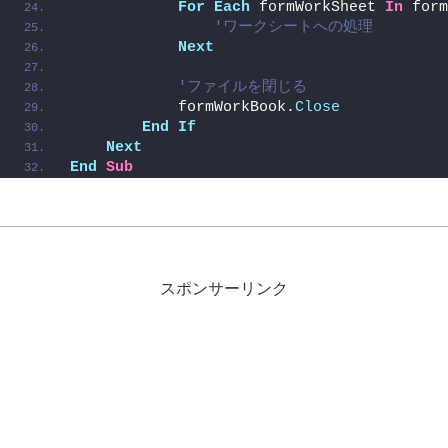
For
Each
 formWorkSheet 
In
 form
'ワークシートへの処理
Next
'ファイルを閉じる
            formWorkBook.
Close
End
If
Next
End
Sub
スポンサーリンク