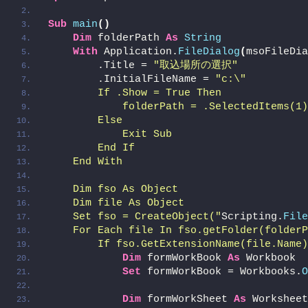
Sub
main
()
Dim
 folderPath 
As
String
With
 Application.
FileDialog
(
msoFileDia
        .Title = 
"取込場所の選択"
        .InitialFileName = 
"c:\"
        If .Show = True Then
            folderPath = .SelectedItems(1)
        Else
            Exit Sub
        End If
    End With
    Dim fso As Object
    Dim file As Object
    Set fso = CreateObject("
Scripting.
File
    For Each file In fso.getFolder(folderP
        If fso.GetExtensionName(file.Name)
Dim
 formWorkBook 
As
 Workbook
Set
 formWorkBook = Workbooks.
O
Dim
 formWorkSheet 
As
 Worksheet