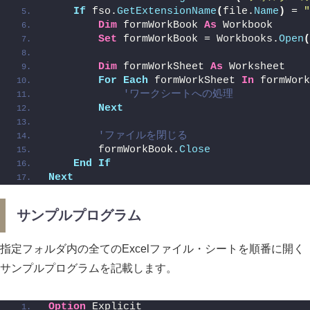
If
 fso.
GetExtensionName
(
file.
Name
)
 = 
"
Dim
 formWorkBook 
As
 Workbook
Set
 formWorkBook = Workbooks.
Open
(
Dim
 formWorkSheet 
As
 Worksheet
For
Each
 formWorkSheet 
In
 formWork
'ワークシートへの処理
Next
'ファイルを閉じる 
        formWorkBook.
Close
End
If
Next
サンプルプログラム
指定フォルダ内の全てのExcelファイル・シートを順番に開く
サンプルプログラムを記載します。
Option
 Explicit