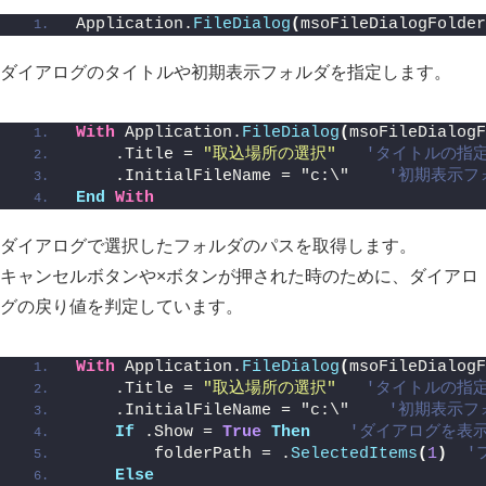
Application.
FileDialog
(
msoFileDialogFolder
ダイアログのタイトルや初期表示フォルダを指定します。
With
 Application.
FileDialog
(
msoFileDialogF
    .Title = 
"取込場所の選択"
'タイトルの指
    .InitialFileName = "c:\"    
'初期表示フ
End
With
ダイアログで選択したフォルダのパスを取得します。
キャンセルボタンや×ボタンが押された時のために、ダイアロ
グの戻り値を判定しています。
With
 Application.
FileDialog
(
msoFileDialogF
    .Title = 
"取込場所の選択"
'タイトルの指
    .InitialFileName = "c:\"    
'初期表示フ
If
 .Show = 
True
Then
'ダイアログを表
        folderPath = .
SelectedItems
(
1
)
'
Else