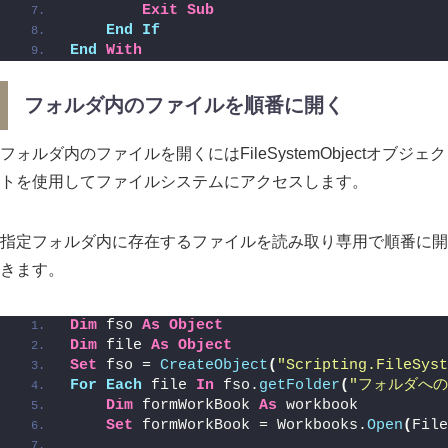
Exit
Sub
End
If
End
With
フォルダ内のファイルを順番に開く
フォルダ内のファイルを開くにはFileSystemObjectオブジェク
トを使用してファイルシステムにアクセスします。
指定フォルダ内に存在するファイルを読み取り専用で順番に開
きます。
Dim
 fso 
As
Object
Dim
 file 
As
Object
Set
 fso = 
CreateObject
(
"Scripting.FileSyst
For
Each
 file 
In
 fso.
getFolder
(
"フォルダへの
Dim
 formWorkBook 
As
 workbook
Set
 formWorkBook = Workbooks.
Open
(
File